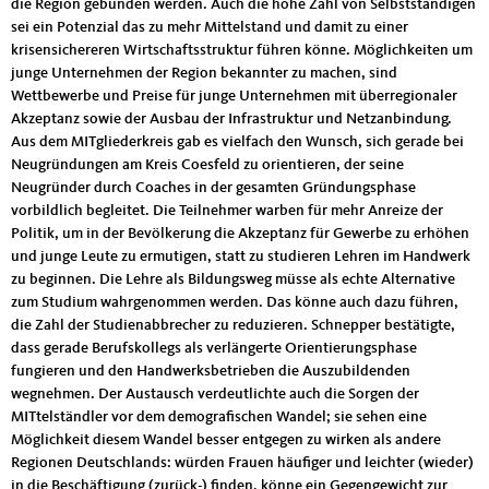
die Region gebunden werden. Auch die hohe Zahl von Selbstständigen
sei ein Potenzial das zu mehr Mittelstand und damit zu einer
krisensichereren Wirtschaftsstruktur führen könne. Möglichkeiten um
junge Unternehmen der Region bekannter zu machen, sind
Wettbewerbe und Preise für junge Unternehmen mit überregionaler
Akzeptanz sowie der Ausbau der Infrastruktur und Netzanbindung.
Aus dem MITgliederkreis gab es vielfach den Wunsch, sich gerade bei
Neugründungen am Kreis Coesfeld zu orientieren, der seine
Neugründer durch Coaches in der gesamten Gründungsphase
vorbildlich begleitet. Die Teilnehmer warben für mehr Anreize der
Politik, um in der Bevölkerung die Akzeptanz für Gewerbe zu erhöhen
und junge Leute zu ermutigen, statt zu studieren Lehren im Handwerk
zu beginnen. Die Lehre als Bildungsweg müsse als echte Alternative
zum Studium wahrgenommen werden. Das könne auch dazu führen,
die Zahl der Studienabbrecher zu reduzieren. Schnepper bestätigte,
dass gerade Berufskollegs als verlängerte Orientierungsphase
fungieren und den Handwerksbetrieben die Auszubildenden
wegnehmen. Der Austausch verdeutlichte auch die Sorgen der
MITtelständler vor dem demografischen Wandel; sie sehen eine
Möglichkeit diesem Wandel besser entgegen zu wirken als andere
Regionen Deutschlands: würden Frauen häufiger und leichter (wieder)
in die Beschäftigung (zurück-) finden, könne ein Gegengewicht zur